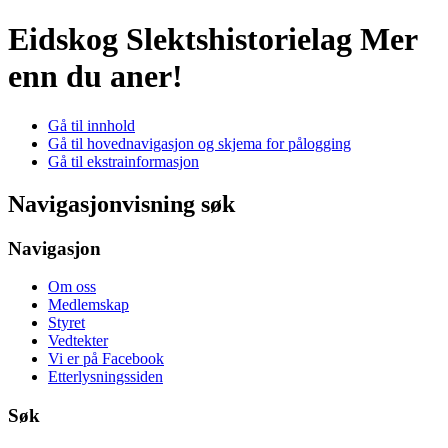
Eidskog Slektshistorielag
Mer
enn du aner!
Gå til innhold
Gå til hovednavigasjon og skjema for pålogging
Gå til ekstrainformasjon
Navigasjonvisning søk
Navigasjon
Om oss
Medlemskap
Styret
Vedtekter
Vi er på Facebook
Etterlysningssiden
Søk