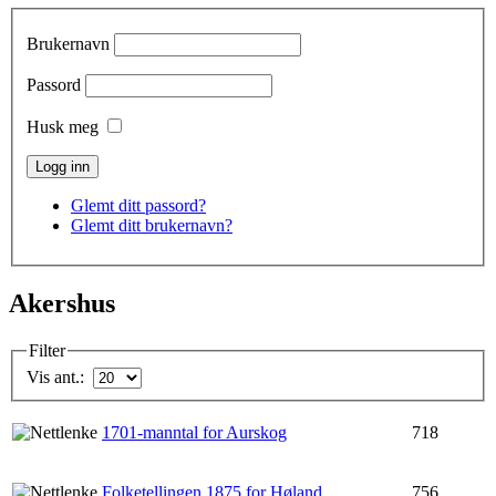
Brukernavn
Passord
Husk meg
Glemt ditt passord?
Glemt ditt brukernavn?
Akershus
Filter
Vis ant.:
1701-manntal for Aurskog
718
Folketellingen 1875 for Høland
756