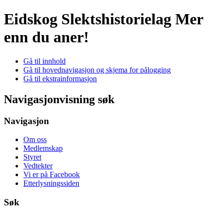
Eidskog Slektshistorielag
Mer
enn du aner!
Gå til innhold
Gå til hovednavigasjon og skjema for pålogging
Gå til ekstrainformasjon
Navigasjonvisning søk
Navigasjon
Om oss
Medlemskap
Styret
Vedtekter
Vi er på Facebook
Etterlysningssiden
Søk