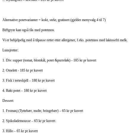
Alternative potetvarianter = kokt, stekt, gratinert (gjelder menyvalg 4 til 7)
Biffgryte kan også fås med potetmos.
Vi er behjelpelig med å tilpasse retter etter allergener, f.eks. potetmos med laktosefri melk.
Lunsjretter:
1. Div. supper (tomat, blomkål, potet &purreløk) - 185 kr pr kuvert
2. Omelett - 185 kr pr kuvert
3. Fisk i terteskjell – 180 kr pr kuvert
4. Bakt potet – 180 kr pr kuvert
Dessert:
1. Fromasj (Tyttebær, molte, bringebær) – 65 kr pr kuvert
2. Sjokolademousse – 65 kr pr kuvert
3. Hillo – 65 kr pr kuvert