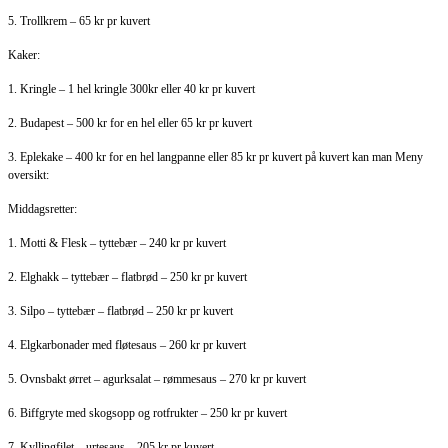
5. Trollkrem – 65 kr pr kuvert
Kaker:
1. Kringle – 1 hel kringle 300kr eller 40 kr pr kuvert
2. Budapest – 500 kr for en hel eller 65 kr pr kuvert
3. Eplekake – 400 kr for en hel langpanne eller 85 kr pr kuvert på kuvert kan man
Meny
oversikt:
Middagsretter:
1. Motti & Flesk – tyttebær – 240 kr pr kuvert
2. Elghakk – tyttebær – flatbrød – 250 kr pr kuvert
3. Silpo – tyttebær – flatbrød – 250 kr pr kuvert
4. Elgkarbonader med fløtesaus – 260 kr pr kuvert
5. Ovnsbakt ørret – agurksalat – rømmesaus – 270 kr pr kuvert
6. Biffgryte med skogsopp og rotfrukter – 250 kr pr kuvert
7. Kyllingfilet – urtesaus – 205 kr pr kuvert