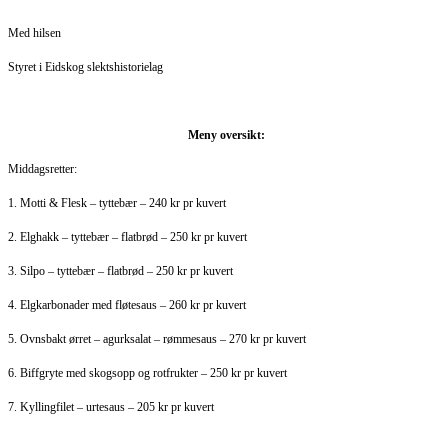
Med hilsen
Styret i Eidskog slektshistorielag
Meny oversikt:
Middagsretter:
1. Motti & Flesk – tyttebær – 240 kr pr kuvert
2. Elghakk – tyttebær – flatbrød – 250 kr pr kuvert
3. Silpo – tyttebær – flatbrød – 250 kr pr kuvert
4. Elgkarbonader med fløtesaus – 260 kr pr kuvert
5. Ovnsbakt ørret – agurksalat – rømmesaus – 270 kr pr kuvert
6. Biffgryte med skogsopp og rotfrukter – 250 kr pr kuvert
7. Kyllingfilet – urtesaus – 205 kr pr kuvert