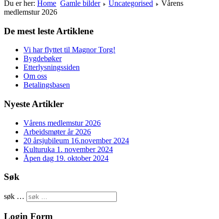
Du er her:
Home
Gamle bilder
Uncategorised
Vårens
medlemstur 2026
De mest leste Artiklene
Vi har flyttet til Magnor Torg!
Bygdebøker
Etterlysningssiden
Om oss
Betalingsbasen
Nyeste Artikler
Vårens medlemstur 2026
Arbeidsmøter år 2026
20 årsjubileum 16.november 2024
Kulturuka 1. november 2024
Åpen dag 19. oktober 2024
Søk
søk …
Login Form