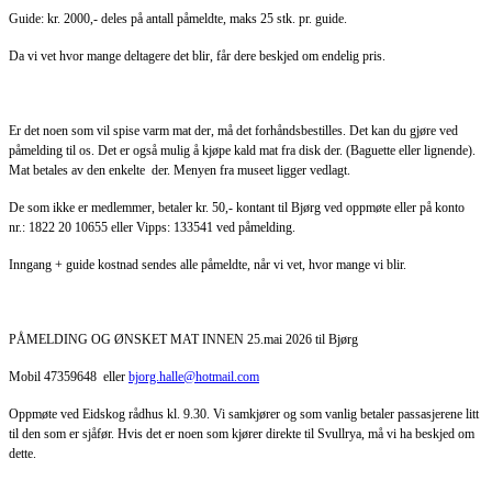
Guide: kr. 2000,- deles på antall påmeldte, maks 25 stk. pr. guide.
Da vi vet hvor mange deltagere det blir, får dere beskjed om endelig pris.
Er det noen som vil spise varm mat der, må det forhåndsbestilles. Det kan du gjøre ved
påmelding til os. Det er også mulig å kjøpe kald mat fra disk der. (Baguette eller lignende).
Mat betales av den enkelte der. Menyen fra museet ligger vedlagt.
De som ikke er medlemmer, betaler kr. 50,- kontant til Bjørg ved oppmøte eller på konto
nr.: 1822 20 10655 eller Vipps: 133541 ved påmelding.
Inngang + guide kostnad sendes alle påmeldte, når vi vet, hvor mange vi blir.
PÅMELDING OG ØNSKET MAT INNEN 25.mai 2026 til Bjørg
Mobil 47359648 eller
bjorg.halle@hotmail.com
Oppmøte ved Eidskog rådhus kl. 9.30. Vi samkjører og som vanlig betaler passasjerene litt
til den som er sjåfør. Hvis det er noen som kjører direkte til Svullrya, må vi ha beskjed om
dette.