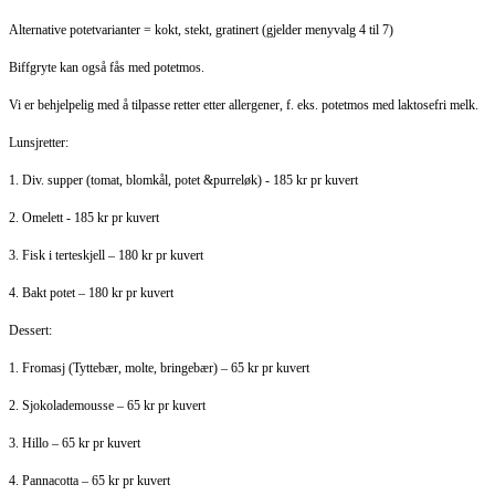
Alternative potetvarianter = kokt, stekt, gratinert (gjelder menyvalg 4 til 7)
Biffgryte kan også fås med potetmos.
Vi er behjelpelig med å tilpasse retter etter allergener, f. eks. potetmos med laktosefri melk.
Lunsjretter:
1. Div. supper (tomat, blomkål, potet &purreløk) - 185 kr pr kuvert
2. Omelett - 185 kr pr kuvert
3. Fisk i terteskjell – 180 kr pr kuvert
4. Bakt potet – 180 kr pr kuvert
Dessert:
1. Fromasj (Tyttebær, molte, bringebær) – 65 kr pr kuvert
2. Sjokolademousse – 65 kr pr kuvert
3. Hillo – 65 kr pr kuvert
4. Pannacotta – 65 kr pr kuvert