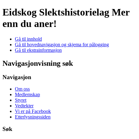
Eidskog Slektshistorielag
Mer
enn du aner!
Gå til innhold
Gå til hovednavigasjon og skjema for pålogging
Gå til ekstrainformasjon
Navigasjonvisning søk
Navigasjon
Om oss
Medlemskap
Styret
Vedtekter
Vi er på Facebook
Etterlysningssiden
Søk