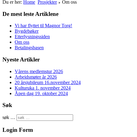
Du er her:
Home
Prosjekter
Om oss
De mest leste Artiklene
Vi har flyttet til Magnor Torg!
Bygdebøker
Etterlysningssiden
Om oss
Betalingsbasen
Nyeste Artikler
Vårens medlemstur 2026
Arbeidsmøter år 2026
20 årsjubileum 16.november 2024
Kulturuka 1. november 2024
Åpen dag 19. oktober 2024
Søk
søk …
Login Form