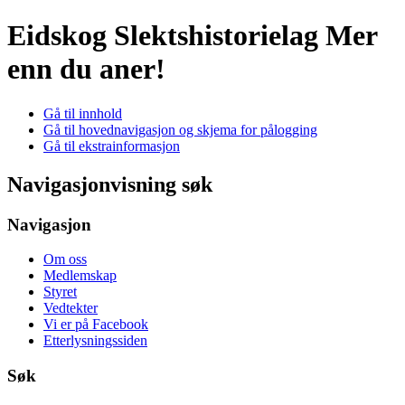
Eidskog Slektshistorielag
Mer
enn du aner!
Gå til innhold
Gå til hovednavigasjon og skjema for pålogging
Gå til ekstrainformasjon
Navigasjonvisning søk
Navigasjon
Om oss
Medlemskap
Styret
Vedtekter
Vi er på Facebook
Etterlysningssiden
Søk