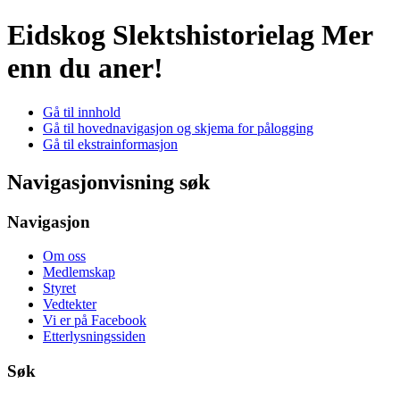
Eidskog Slektshistorielag
Mer
enn du aner!
Gå til innhold
Gå til hovednavigasjon og skjema for pålogging
Gå til ekstrainformasjon
Navigasjonvisning søk
Navigasjon
Om oss
Medlemskap
Styret
Vedtekter
Vi er på Facebook
Etterlysningssiden
Søk