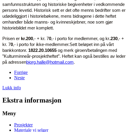
samfunnsstrukturen og historiske begivenheter i vedkommende
persons levetid. Historisk sett er det ofte menns bedrifter som er
udødeliggjort i historiebøkene, mens bidragene i dette heftet
omhandler både manns- og kvinneskjebner, noe som gjør
historiebildet mer komplett.
Prisen er
kr.200
,- + kr. 7
0
,- i porto for medlemmer, og kr
.230
,- +
kr. 7
0
,- i porto for ikke-medlemmer.Sett beløpet inn på vårt
bankkontonr.
1822.20.10655
og merk giroen/betalingen med
”Kulturminneår-prosjektheftet”. Heftet kan også bestilles av leder
på adressen
bjorg.halle@hotmail.com
.
Forrige
Neste
Lukk info
Ekstra informasjon
Meny
Prosjekter
Materiale vi selger