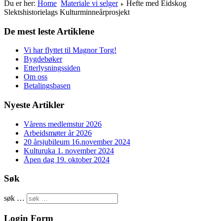
Du er her:
Home
Materiale vi selger
Hefte med Eidskog
Slektshistorielags Kulturminneårprosjekt
De mest leste Artiklene
Vi har flyttet til Magnor Torg!
Bygdebøker
Etterlysningssiden
Om oss
Betalingsbasen
Nyeste Artikler
Vårens medlemstur 2026
Arbeidsmøter år 2026
20 årsjubileum 16.november 2024
Kulturuka 1. november 2024
Åpen dag 19. oktober 2024
Søk
søk …
Login Form