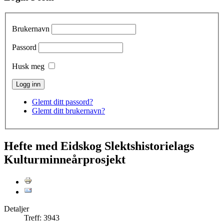
Brukernavn
Passord
Husk meg
Glemt ditt passord?
Glemt ditt brukernavn?
Hefte med Eidskog Slektshistorielags
Kulturminneårprosjekt
Detaljer
Treff: 3943