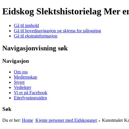
Eidskog Slektshistorielag
Mer e
Gå til innhold
Gå til hovednavigasjon og skjema for pålogging
Gå til ekstrainformasjon
Navigasjonvisning søk
Navigasjon
Om oss
Medlemskap
Styret
Vedtekter
Vi er på Facebook
Etterlysningssiden
Søk
Du er her:
Home
Kjente personer med Eidskoganer
Kunstmaler Kai