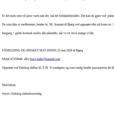
Er det noen som vil spise varm mat der, må det forhåndsbestilles. Det kan du gjøre ved påmeld
De som ikke er medlemmer, betaler kr. 50,- kontant til Bjørg ved oppmøte eller på konto nr.
Inngang + guide kostnad sendes alle påmeldte, når vi vet, hvor mange vi blir.
PÅMELDING OG ØNSKET MAT INNEN 25.mai 2026 til Bjørg
Mobil 47359648 eller
bjorg.halle@hotmail.com
Oppmøte ved Eidskog rådhus kl. 9.30. Vi samkjører og som vanlig betaler passasjerene litt til 
Med hilsen
Styret i Eidskog slektshistorielag