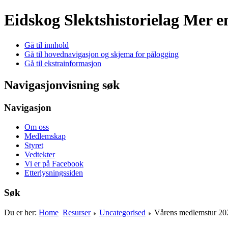
Eidskog Slektshistorielag
Mer e
Gå til innhold
Gå til hovednavigasjon og skjema for pålogging
Gå til ekstrainformasjon
Navigasjonvisning søk
Navigasjon
Om oss
Medlemskap
Styret
Vedtekter
Vi er på Facebook
Etterlysningssiden
Søk
Du er her:
Home
Resurser
Uncategorised
Vårens medlemstur 20