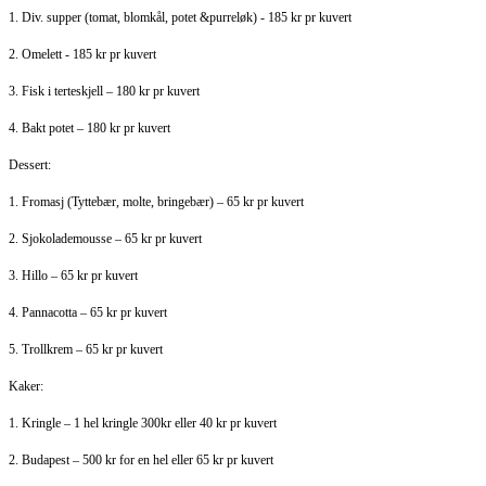
1. Div. supper (tomat, blomkål, potet &purreløk) - 185 kr pr kuvert
2. Omelett - 185 kr pr kuvert
3. Fisk i terteskjell – 180 kr pr kuvert
4. Bakt potet – 180 kr pr kuvert
Dessert:
1. Fromasj (Tyttebær, molte, bringebær) – 65 kr pr kuvert
2. Sjokolademousse – 65 kr pr kuvert
3. Hillo – 65 kr pr kuvert
4. Pannacotta – 65 kr pr kuvert
5. Trollkrem – 65 kr pr kuvert
Kaker:
1. Kringle – 1 hel kringle 300kr eller 40 kr pr kuvert
2. Budapest – 500 kr for en hel eller 65 kr pr kuvert