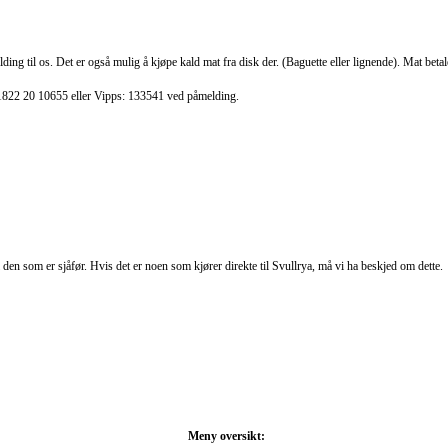
ing til os. Det er også mulig å kjøpe kald mat fra disk der. (Baguette eller lignende). Mat beta
: 1822 20 10655 eller Vipps: 133541 ved påmelding.
den som er sjåfør. Hvis det er noen som kjører direkte til Svullrya, må vi ha beskjed om dette.
Meny oversikt: