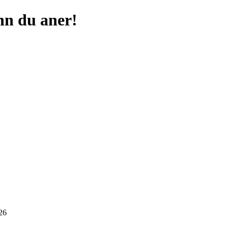
nn du aner!
26