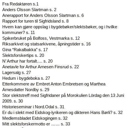
Fra Redaktøren s.1
Anders Olsson Slartman s. 2
Anerapport for Anders Olsson Slartman s. 6
Rapport for turen til Sigfridsland s. 8
Hvem kan gjøre oppslag i bygdebøker/slektsbøker, og i hvilke
kommuner? s. 11
Spikerbruket på Bolfoss, Vestmarka s. 12
Riksarkivet og statsarkivene, åpningstider s. 16
Gina “Rakalbakka” s. 17
Slektsforskertips s. 20
N’ Arthur har fortalt…. s. 20
Anetavle for Arthur Arnesen Finsrud s. 22
Lagersalg s. 27
Hedum i bygdeboka s. 27
Etterkommere av Embret Anton Embretsen og Marthea
Arnesdatter Nordby s. 29
Stor slektstreff med Sigfridaner på Morokulien Lördag den 13 Juni
2009. s. 30
Historieseminar i Nord.Odal s. 31
Er du i slekt med Eidskog-lyrikeren og dikteren Hans Børli? s. 32
Medlemsbladet Eidskogingen s. 32
Mitt slektsforskermotto er …… s. 33