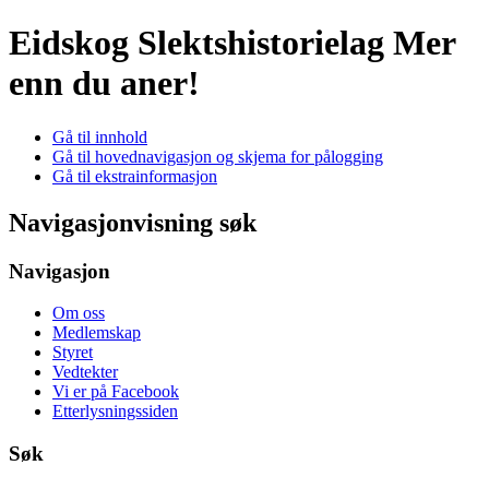
Eidskog Slektshistorielag
Mer
enn du aner!
Gå til innhold
Gå til hovednavigasjon og skjema for pålogging
Gå til ekstrainformasjon
Navigasjonvisning søk
Navigasjon
Om oss
Medlemskap
Styret
Vedtekter
Vi er på Facebook
Etterlysningssiden
Søk